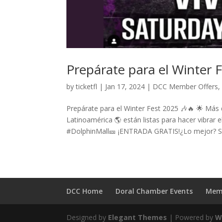
Prepárate para el Winter 
by
ticketfl
|
Jan 17, 2024
|
DCC Member Offers
Prepárate para el Winter Fest 2025 🎶🔥 🌟 Má
Latinoamérica 🌎 están listas para hacer vibra
#DolphinMall🎫 ¡ENTRADA GRATIS!¿Lo mejor? Si t
DCC Home
Doral Chamber Events
Mem
Designed by
Elegant Themes
| Powered by
W