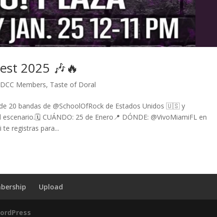
Fest 2025 🎶🔥
,
DCC Members
,
Taste of Doral
s de 20 bandas de @SchoolOfRock de Estados Unidos 🇺🇸 y
r el escenario.🗓️ CUÁNDO: 25 de Enero📍 DÓNDE: @VivoMiamiFL en
e registras para...
bership
Upload
ordPress